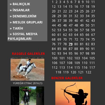
1
2
3
4
5
6
7
8
9
10
11
» BALIKÇILIK
12
13
14
15
16
17
18
19
» İNSANLAR
20
21
22
23
24
25
26
27
28
29
30
31
32
33
34
35
» DENEMELERİM
36
37
38
39
40
41
42
43
» MESLEK GRUPLARI
44
45
46
47
48
49
50
51
» TARİH
52
53
54
55
56
57
58
59
» SOSYAL MEDYA
60
61
62
63
64
65
66
67
PAYLAŞIMLARI
68
69
70
71
72
73
74
75
76
77
78
79
80
81
82
83
84
85
86
87
88
89
90
91
92
93
94
95
96
97
98
99
RASGELE GALERİLER
100
101
102
103
104
105
106
107
108
109
110
111
112
113
114
115
116
117
118
119
120
121
122
BENZER GALERİLER
YÜREĞİR ETRAC 2016 (1)