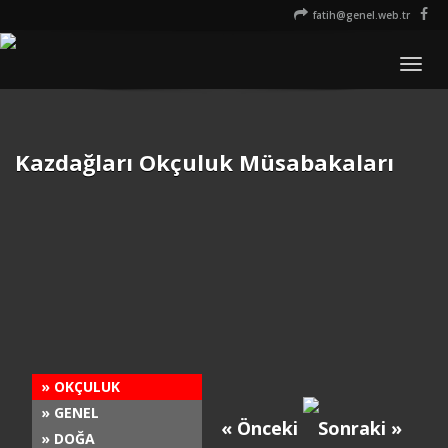
fatih@genel.web.tr
Men
Kazdağları Okçuluk Müsabakaları
» OKÇULUK
» GENEL
« Önceki
Sonraki »
» DOĞA