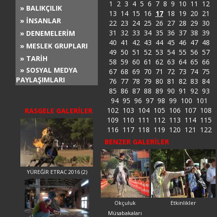
1
2
3
4
5
6
7
8
9
10
11
12
» BALIKÇILIK
13
14
15
16
17
18
19
20
21
» İNSANLAR
22
23
24
25
26
27
28
29
30
31
32
33
34
35
36
37
38
39
» DENEMELERİM
40
41
42
43
44
45
46
47
48
» MESLEK GRUPLARI
49
50
51
52
53
54
55
56
57
» TARİH
58
59
60
61
62
63
64
65
66
» SOSYAL MEDYA
67
68
69
70
71
72
73
74
75
PAYLAŞIMLARI
76
77
78
79
80
81
82
83
84
85
86
87
88
89
90
91
92
93
94
95
96
97
98
99
100
101
102
103
104
105
106
107
108
RASGELE GALERİLER
109
110
111
112
113
114
115
116
117
118
119
120
121
122
BENZER GALERİLER
YÜREĞİR ETRAC 2016 (2)
Okçuluk
Etkinlikler
Müsabakaları