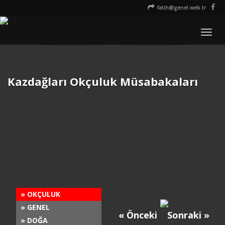
fatih@genel.web.tr
Men
Kazdağları Okçuluk Müsabakaları
» OKÇULUK
» GENEL
« Önceki
Sonraki »
» DOĞA