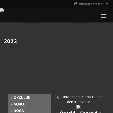
fatih@genel.web.tr
Men
2022
Ege Üniversitesi Kampüsünde
» OKÇULUK
demir dövdük!
» GENEL
» DOĞA