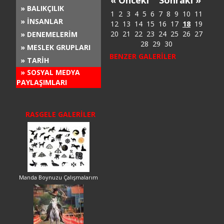
« Önceki
Sonraki »
» BALIKÇILIK
1
2
3
4
5
6
7
8
9
10
11
» İNSANLAR
12
13
14
15
16
17
18
19
20
21
22
23
24
25
26
27
» DENEMELERİM
28
29
30
» MESLEK GRUPLARI
BENZER GALERİLER
» TARİH
» SOSYAL MEDYA
PAYLAŞIMLARI
RASGELE GALERİLER
Manda Boynuzu Çalışmalarım